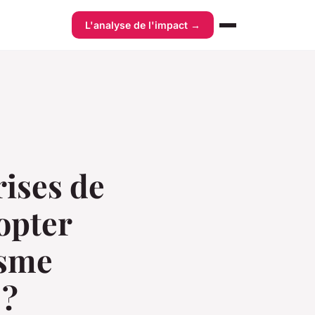
L'analyse de l'impact →
rises de
opter
isme
 ?