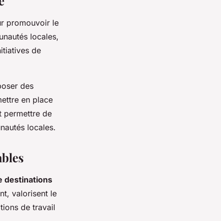
e
ur promouvoir le
unautés locales,
itiatives de
poser des
mettre en place
t permettre de
nautés locales.
ables
 destinations
nt, valorisent le
tions de travail