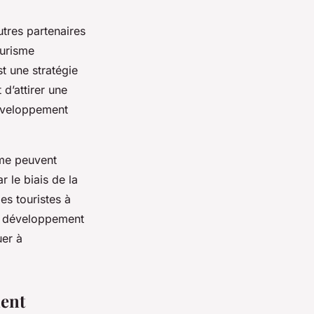
utres partenaires
ourisme
t une stratégie
d’attirer une
développement
sme peuvent
 le biais de la
es touristes à
le développement
uer à
ment