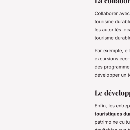
La collabo
Collaborer avec
tourisme durable
les autorités lo
tourisme durabl
Par exemple, el
excursions éco-r
des programmes 
développer un t
Le dévelop
Enfin, les entre
touristiques du
patrimoine cultu