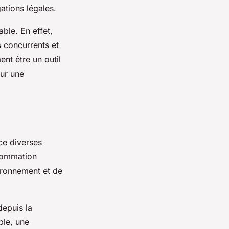
ations légales.
ble. En effet,
s concurrents et
ent être un outil
our une
ce diverses
nsommation
vironnement et de
depuis la
ple, une