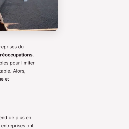
treprises du
préoccupations
.
bles pour limiter
able. Alors,
ue et
end de plus en
 entreprises ont