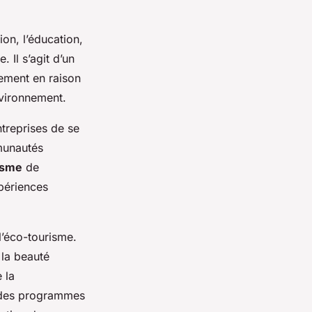
on, l’éducation,
 Il s’agit d’un
lement en raison
nvironnement.
treprises de se
munautés
isme
de
xpériences
l’éco-tourisme.
 la beauté
 la
e des programmes