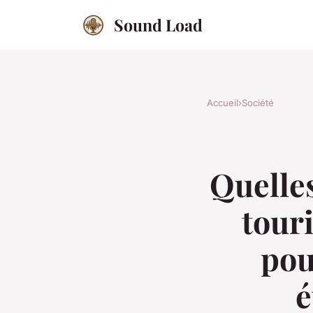
Sound Load
Accueil
›
Société
Quelles
tour
pou
é