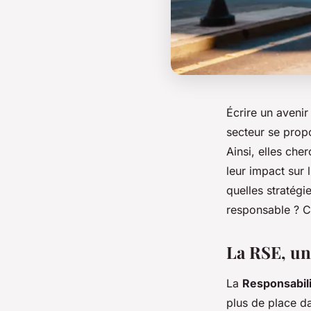
Écrire un avenir
secteur se prop
Ainsi, elles che
leur impact sur 
quelles stratégi
responsable ? C
La RSE, un
La
Responsabili
plus de place da