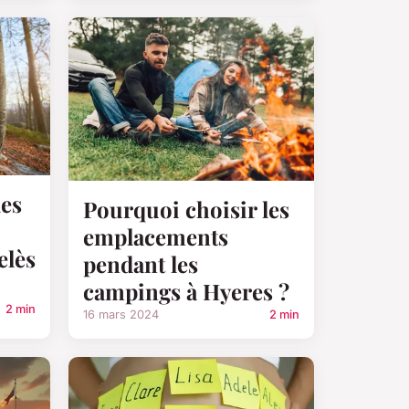
des
Pourquoi choisir les
emplacements
elès
pendant les
campings à Hyeres ?
2 min
16 mars 2024
2 min