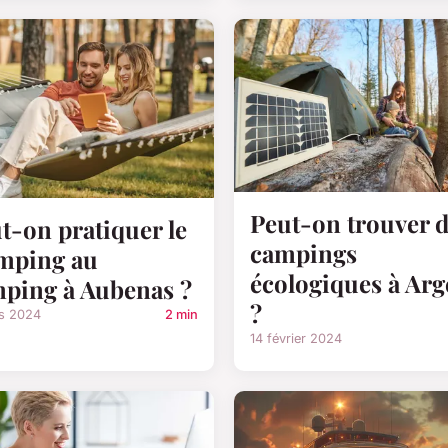
Peut-on trouver 
t-on pratiquer le
campings
mping au
écologiques à Arg
ping à Aubenas ?
?
rs 2024
2 min
14 février 2024