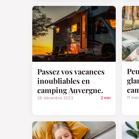
Peu
Passez vos vacances
gla
inoubliables en
cam
camping Auvergne.
11 ma
26 décembre 2023
2 min