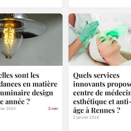
lles sont les
Quels services
dances en matière
innovants propose
luminaire design
centre de médeci
te année ?
esthétique et anti
âge à Rennes ?
rier 2024
2 min
2 janvier 2024