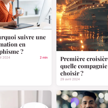
rquoi suivre une
mation en
phisme ?
Première croisièr
il 2024
2 min
quelle compagnie
choisir ?
29 avril 2024