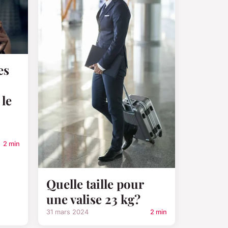
es
 le
2 min
Quelle taille pour
une valise 23 kg?
31 mars 2024
2 min