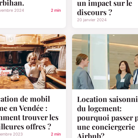
bihan.
un impact sur le
discours ?
vembre 2024
2 min
20 janvier 2024
ation de mobil
Location saisonn
e en Vendée :
du logement:
ment trouver les
pourquoi passer 
lleures offres ?
une conciergerie
Airbnb?
cembre 2023
2 min