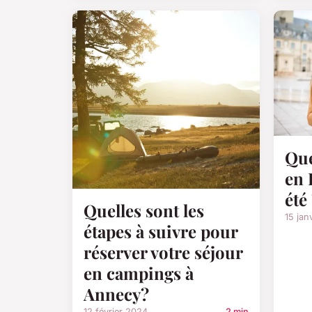
Que
en 
été
Quelles sont les
15 jan
étapes à suivre pour
réserver votre séjour
en campings à
Annecy?
12 février 2024
2 min