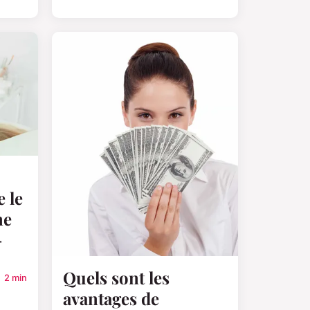
 le
ne
-
Quels sont les
2 min
avantages de