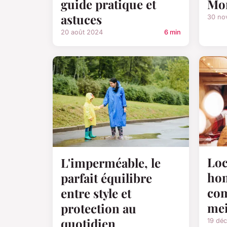
guide pratique et
Mor
astuces
30 no
20 août 2024
6 min
Loc
L'imperméable, le
hom
parfait équilibre
com
entre style et
mei
protection au
quotidien
19 dé