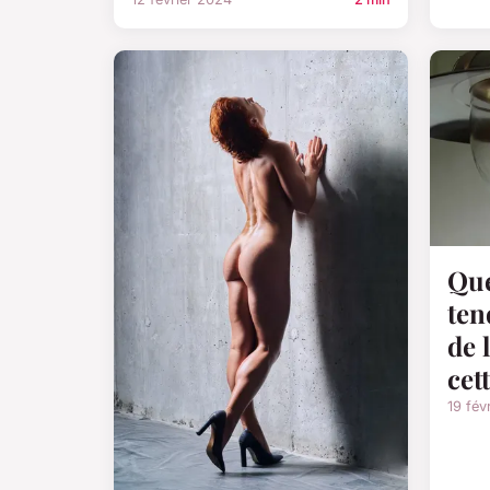
Que
ten
de 
cet
19 fév