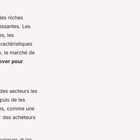
 des niches
essantes. Les
es, les
ractéristiques
e, le marché de
over pour
des secteurs les
puis de les
ques, comme une
er des acheteurs
ogiques et les