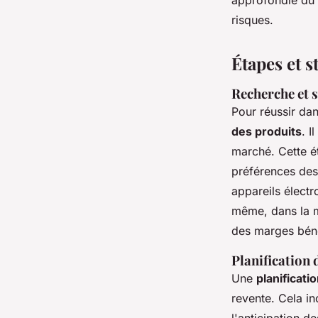
approfondie du m
risques.
Étapes et s
Recherche et s
Pour réussir dan
des produits
. I
marché. Cette é
préférences des
appareils élect
même, dans la m
des marges bénéf
Planification d
Une
planificati
revente. Cela in