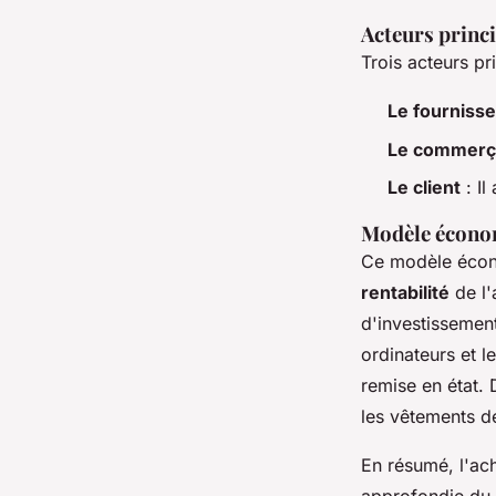
Acteurs princi
Trois acteurs p
Le fourniss
Le commerç
Le client
: Il
Modèle économ
Ce modèle écono
rentabilité
de l'
d'investissement
ordinateurs et l
remise en état.
les vêtements de
En résumé, l'ac