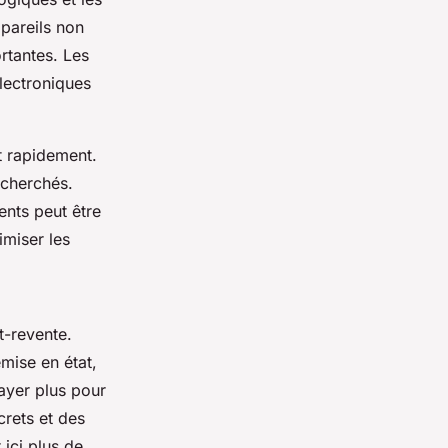
pareils non
rtantes. Les
lectroniques
t rapidement.
echerchés.
nts peut être
imiser les
t-revente.
emise en état,
payer plus pour
rets et des
ici plus de