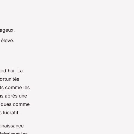
tageux.
 élevé.
rd'hui. La
rtunités
uits comme les
us après une
ifiques comme
lucratif.
nnaissance