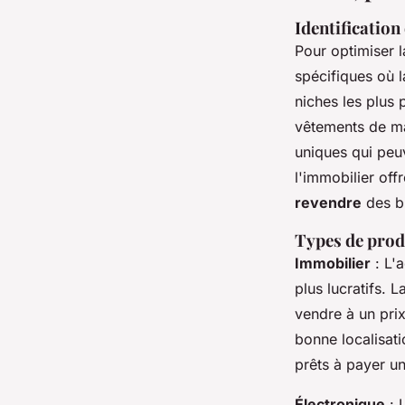
Identification
Pour optimiser 
spécifiques où l
niches les plus 
vêtements de ma
uniques qui peu
l'immobilier of
revendre
des bi
Types de produ
Immobilier
: L'
plus lucratifs. 
vendre à un pri
bonne localisati
prêts à payer u
Électronique
: 