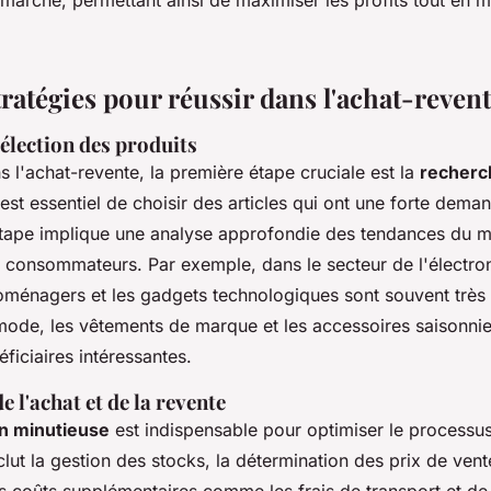
arché, permettant ainsi de maximiser les profits tout en m
tratégies pour réussir dans l'achat-reven
élection des produits
s l'achat-revente, la première étape cruciale est la
recherch
l est essentiel de choisir des articles qui ont une forte dema
tape implique une analyse approfondie des tendances du m
 consommateurs. Par exemple, dans le secteur de l'électron
roménagers et les gadgets technologiques sont souvent très
ode, les vêtements de marque et les accessoires saisonnier
iciaires intéressantes.
e l'achat et de la revente
on minutieuse
est indispensable pour optimiser le processu
clut la gestion des stocks, la détermination des prix de vent