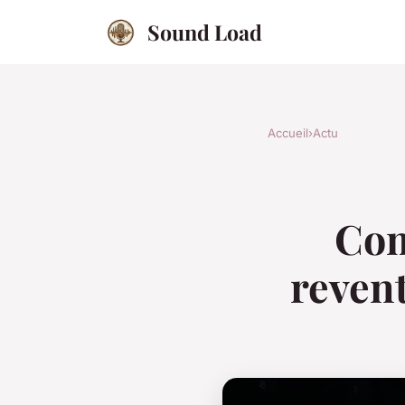
Sound Load
Accueil
›
Actu
Com
revent