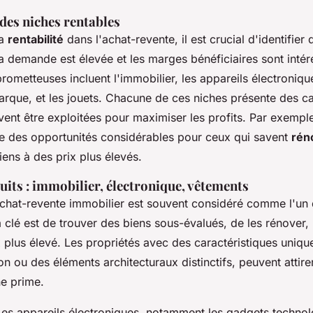
 des niches rentables
la
rentabilité
dans l'achat-revente, il est crucial d'identifier
a demande est élevée et les marges bénéficiaires sont intér
prometteuses incluent l'immobilier, les appareils électroniqu
rque, et les jouets. Chacune de ces niches présente des ca
vent être exploitées pour maximiser les profits. Par exempl
fre des opportunités considérables pour ceux qui savent
rén
ens à des prix plus élevés.
its : immobilier, électronique, vêtements
achat-revente immobilier est souvent considéré comme l'un 
La clé est de trouver des biens sous-évalués, de les rénover, 
x plus élevé. Les propriétés avec des caractéristiques uni
on ou des éléments architecturaux distinctifs, peuvent attir
ne prime.
Les appareils électroniques, notamment les gadgets technol