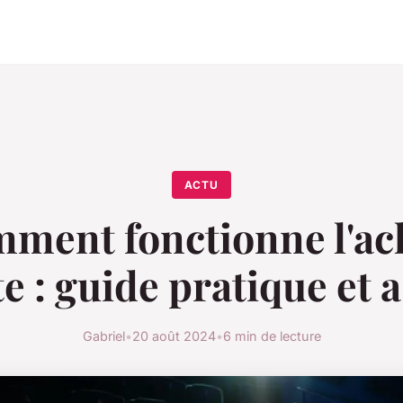
ACTU
ment fonctionne l'ac
e : guide pratique et 
Gabriel
•
20 août 2024
•
6 min de lecture