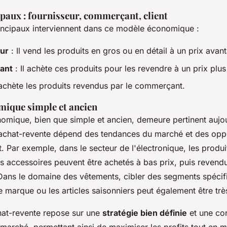
paux : fournisseur, commerçant, client
rincipaux interviennent dans ce modèle économique :
eur
: Il vend les produits en gros ou en détail à un prix avan
ant
: Il achète ces produits pour les revendre à un prix plus
 achète les produits revendus par le commerçant.
ique simple et ancien
mique, bien que simple et ancien, demeure pertinent aujou
achat-revente dépend des tendances du marché et des oppo
. Par exemple, dans le secteur de l'électronique, les prod
es accessoires peuvent être achetés à bas prix, puis revend
 Dans le domaine des vêtements, cibler des segments spéc
 marque ou les articles saisonniers peut également être très 
hat-revente repose sur une
stratégie bien définie
et une co