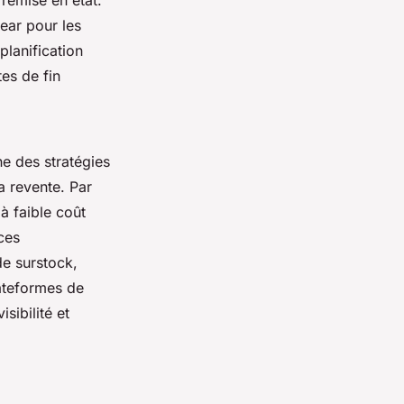
 remise en état.
ear pour les
planification
es de fin
ne des stratégies
a revente. Par
à faible coût
ces
de surstock,
ateformes de
sibilité et