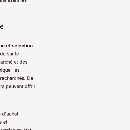
inimisant les
te
e et sélection
nde sur le
arché et des
ique, les
 recherchés. De
s peuvent offrir
s d'achat-
e et